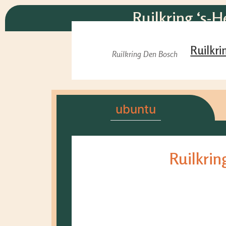
Ruilkring ‘s-
Ruilkri
Ruilkring Den Bosch
ubuntu
Ruilkri