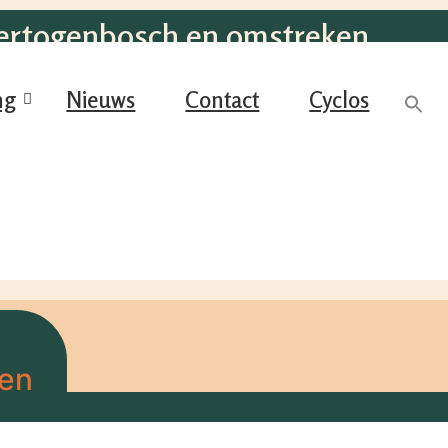
Hertogenbosch en omstreken
ng
Nieuws
Contact
Cyclos
ten