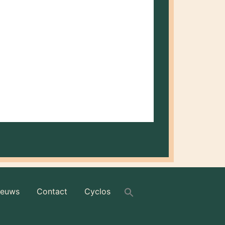
at als ondertitel heeft ‘hoe een...
ieuws
Contact
Cyclos