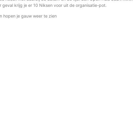
geval krijg je er 10 Niksen voor uit de organisatie-pot.
 en hopen je gauw weer te zien
en goede reden voor een extra feestelijke kwartaalbijeenkomst! 🎈 He