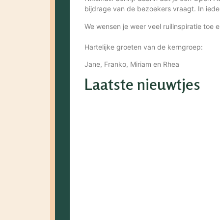
bijdrage van de bezoekers vraagt. In ieder 
We wensen je weer veel ruilinspiratie toe
Hartelijke groeten van de kerngroep:
Jane, Franko, Miriam en Rhea
Laatste nieuwtjes
30 jaar ruilkring
25 mei 2026
Dit jaar bestaat onze Ruilkring 30 jaar. E
Fancy...