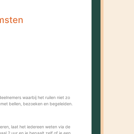
msten
lnemers waarbij het ruilen niet zo
k met bellen, bezoeken en begeleiden.
seren, laat het iedereen weten via de
al 2 uur en je bepaalt zelf of je een