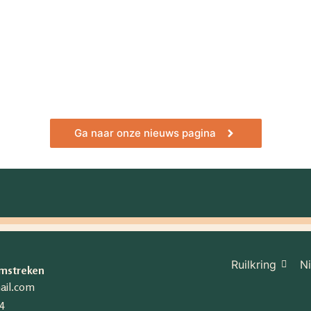
29 geschenken’ van Cami Walker opnieuw gaan lezen. Het is een boek d
Ga naar onze nieuws pagina
Ruilkring
N
Omstreken
ail.com
4