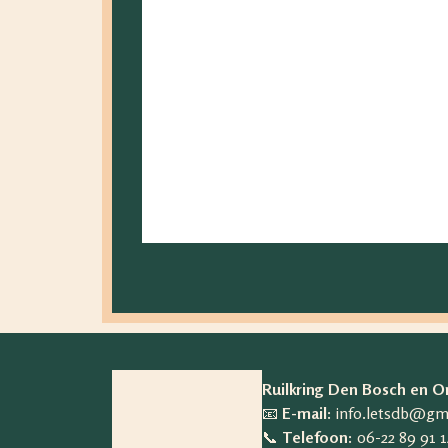
Doneren en dankbaarheid
26 januari 2026
een artikel van Frederique Laatst ben ik ‘
Lees verder >
Ruilkring Den Bosch en 
📧
E-mail:
info.letsdb@gm
📞
Telefoon:
06-22 89 91 1