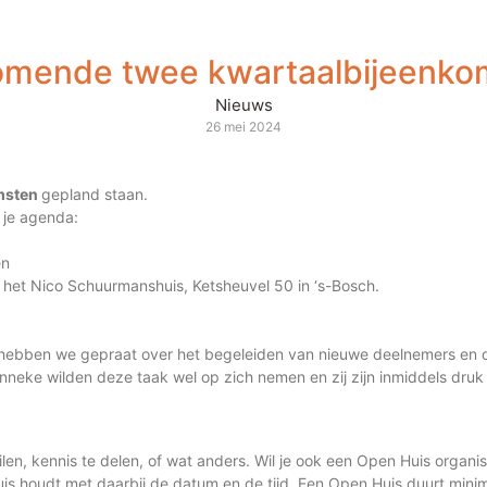
omende twee kwartaalbijeenko
Nieuws
26 mei 2024
mst
en
gepland staan.
 je agenda:
en
n het Nico Schuurmanshuis, Ketsheuvel 50 in ‘s-Bosch.
ebben we gepraat over het begeleiden van nieuwe deelnemers en dee
nneke wilden deze taak wel op zich nemen en zij zijn inmiddels dru
uilen, kennis te delen, of wat anders. Wil je ook een Open Huis organi
uis houdt met daarbij de datum en de tijd. Een Open Huis duurt minima