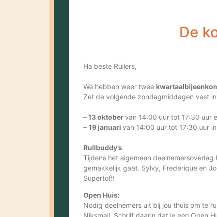
De k
Ha beste Ruilers,
We hebben weer twee
kwartaalbijeenko
Zet de volgende zondagmiddagen vast in
– 13 oktober
van 14:00 uur tot 17:30 uur 
–
19 januari
van 14:00 uur tot 17:30 uur i
Ruilbuddy’s
Tijdens het algemeen deelnemersoverleg h
gemakkelijk gaat. Sylvy, Frederique en Jo
Supertof!!
Open Huis:
Nodig deelnemers uit bij jou thuis om te r
Niksmail. Schrijf daarin dat je een Open H