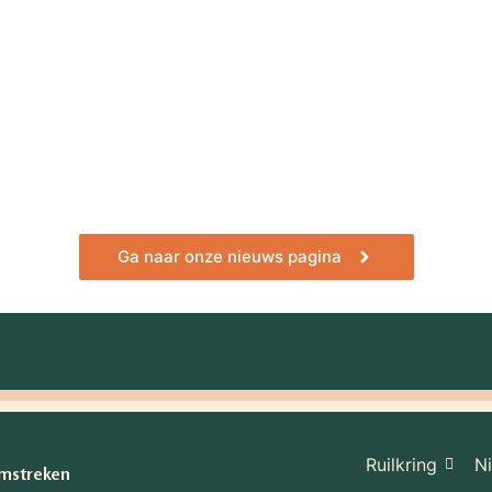
29 geschenken’ van Cami Walker opnieuw gaan lezen. Het is een boek d
Ga naar onze nieuws pagina
Ruilkring
N
Omstreken