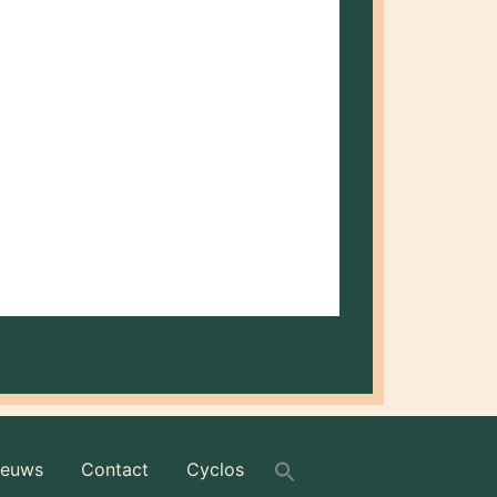
at als ondertitel heeft ‘hoe een...
ieuws
Contact
Cyclos