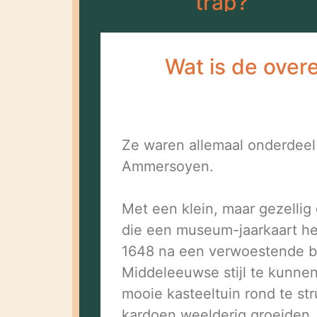
trap?
Wat is de ove
Ze waren allemaal onderdeel
Ammersoyen.
Met een klein, maar gezelli
die een museum-jaarkaart he
1648 na een verwoestende br
Middeleeuwse stijl te kunne
mooie kasteeltuin rond te st
kardoen weelderig groeiden.