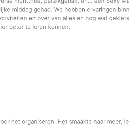
verse muntthee, perzikgebak, én… een Sexy Mart
jke middag gehad. We hebben ervaringen binne
tiviteiten en over van alles en nog wat geklets
er beter te leren kennen.
r het organiseren. Het smaakte naar meer, lette