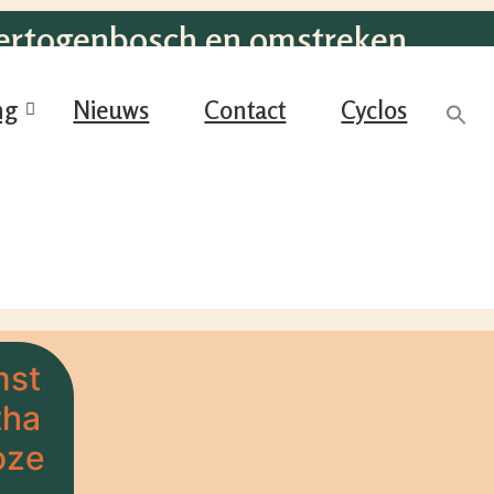
Hertogenbosch en omstreken
ng
Nieuws
Contact
Cyclos
mst
tha
oze