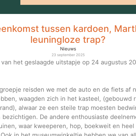
reenkomst tussen kardoen, Mart
leuningloze trap?
Nieuws
23 september 2025
 van het geslaagde uitstapje op 24 augustus 20
g groepje reisden we met de auto en de fiets 
bben, waagden zich in het kasteel, (gebouwd r
and), alwaar ze een steile trap moesten bedw
n bezichtigen. De andere enthousiaste deelnem
ruinen, waar kweeperen, hop, boekweit en heel 
 Ook in het museumwinkeltje hebben we van al