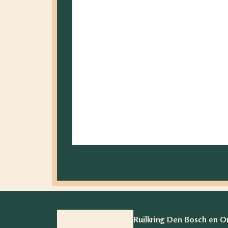
Doneren en dankbaarheid
26 januari 2026
een artikel van Frederique Laatst ben ik ‘
Lees verder >
Ruilkring Den Bosch en 